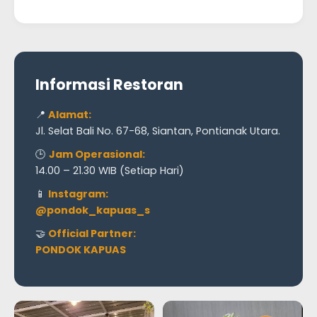
Informasi Restoran
📍
Alamat:
Jl. Selat Bali No. 67-68, Siantan, Pontianak Utara.
🕒
Jam Operasional:
14.00 – 21.30 WIB (Setiap Hari)
📱
Instagram:
@pondok_kapuas_s
🤝
Official Partner:
PONDOK KAPUAS